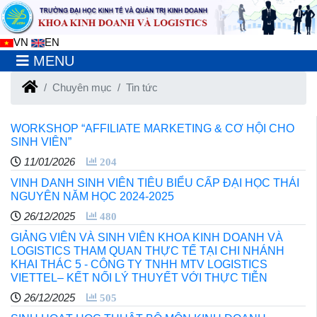
VN
EN
MENU
Chuyên mục
Tin tức
WORKSHOP “AFFILIATE MARKETING & CƠ HỘI CHO
SINH VIÊN”
11/01/2026
204
VINH DANH SINH VIÊN TIÊU BIỂU CẤP ĐẠI HỌC THÁI
NGUYÊN NĂM HỌC 2024-2025
26/12/2025
480
GIẢNG VIÊN VÀ SINH VIÊN KHOA KINH DOANH VÀ
LOGISTICS THAM QUAN THỰC TẾ TẠI CHI NHÁNH
KHAI THÁC 5 - CÔNG TY TNHH MTV LOGISTICS
VIETTEL– KẾT NỐI LÝ THUYẾT VỚI THỰC TIỄN
26/12/2025
505