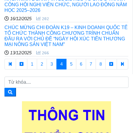
CÔNG HỘI NGHỊ VIÊN CHỨC, NGƯỜI LAO ĐỘNG NĂM
HỌC 2025–2026
16/12/2025
202
CHÚC MỪNG CHI ĐOÀN K19 – KINH DOANH QUỐC TẾ
TỔ CHỨC THÀNH CÔNG CHƯƠNG TRÌNH CHUẨN
ĐẦU RA VỚI CHỦ ĐỀ “NGÀY HỘI XÚC TIẾN THƯƠNG
MẠI NÔNG SẢN VIỆT NAM”
13/12/2025
266
1
2
3
4
5
6
7
8