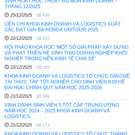
SINH HOẠT HỌC THUẬT BỘ MÔN KINH DOANH –
THÁNG 12/2025
25/12/2025
438
LIÊN CHI KHOA KINH DOANH VÀ LOGISTICS XUẤT
SẮC ĐẠT GIẢI BA HONDA UNITOUR 2025
22/12/2025
442
HỘI THẢO KHOA HỌC “MỘT SỐ GIẢI PHÁP XÂY DỰNG
VÀ PHÁT TRIỂN HỆ SINH THÁI DOANH NGHIỆP KHỞI
NGHIỆP TRONG NỀN KINH TẾ CHIA SẺ”
22/12/2025
209
KHOA KINH DOANH VÀ LOGISTICS TỔ CHỨC GIAO ĐỀ
TÀI THỰC TẬP TỐT NGHIỆP CHO SINH VIÊN K19 HỆ
ĐẠI HỌC CHÍNH QUY NĂM HỌC 2025-2026
21/12/2025
306
VINH DANH SINH VIÊN 5 TỐT CẤP TRUNG ƯƠNG
NĂM HỌC 2024 – 2025 KHOA KINH DOANH VÀ
LOGISTICS
21/12/2025
171
KHOA KINH DOANH VÀ LOGISTICS TỔ CHỨC THÀNH