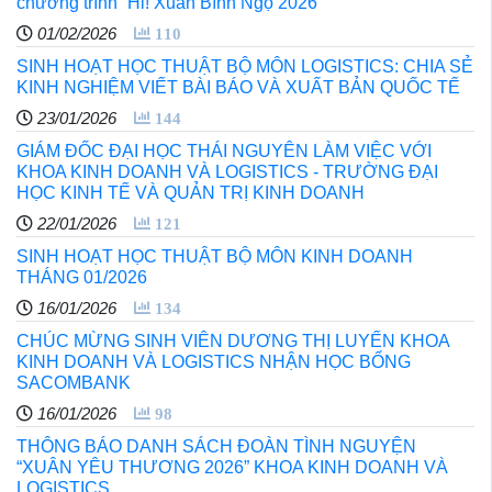
chương trình “Hi! Xuân Bính Ngọ 2026”
01/02/2026
110
SINH HOẠT HỌC THUẬT BỘ MÔN LOGISTICS: CHIA SẺ
KINH NGHIỆM VIẾT BÀI BÁO VÀ XUẤT BẢN QUỐC TẾ
23/01/2026
144
GIÁM ĐỐC ĐẠI HỌC THÁI NGUYÊN LÀM VIỆC VỚI
KHOA KINH DOANH VÀ LOGISTICS - TRƯỜNG ĐẠI
HỌC KINH TẾ VÀ QUẢN TRỊ KINH DOANH
22/01/2026
121
SINH HOẠT HỌC THUẬT BỘ MÔN KINH DOANH
THÁNG 01/2026
16/01/2026
134
CHÚC MỪNG SINH VIÊN DƯƠNG THỊ LUYẾN KHOA
KINH DOANH VÀ LOGISTICS NHẬN HỌC BỔNG
SACOMBANK
16/01/2026
98
THÔNG BÁO DANH SÁCH ĐOÀN TÌNH NGUYỆN
“XUÂN YÊU THƯƠNG 2026” KHOA KINH DOANH VÀ
LOGISTICS