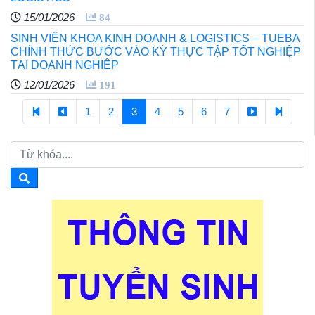
15/01/2026
84
SINH VIÊN KHOA KINH DOANH & LOGISTICS – TUEBA
CHÍNH THỨC BƯỚC VÀO KỲ THỰC TẬP TỐT NGHIỆP
TẠI DOANH NGHIỆP
12/01/2026
191
1
2
3
4
5
6
7