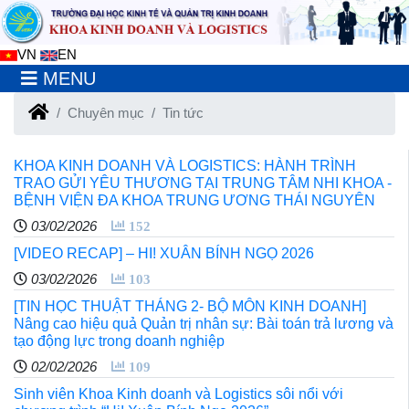
VN
EN
MENU
Chuyên mục
Tin tức
KHOA KINH DOANH VÀ LOGISTICS: HÀNH TRÌNH
TRAO GỬI YÊU THƯƠNG TẠI TRUNG TÂM NHI KHOA -
BỆNH VIỆN ĐA KHOA TRUNG ƯƠNG THÁI NGUYÊN
03/02/2026
152
[VIDEO RECAP] – HI! XUÂN BÍNH NGỌ 2026
03/02/2026
103
[TIN HỌC THUẬT THÁNG 2- BỘ MÔN KINH DOANH]
Nâng cao hiệu quả Quản trị nhân sự: Bài toán trả lương và
tạo động lực trong doanh nghiệp
02/02/2026
109
Sinh viên Khoa Kinh doanh và Logistics sôi nổi với