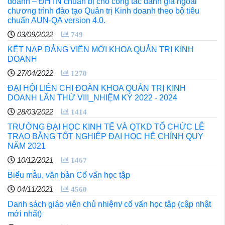
doanh – ĐHTN chuẩn bị cho công tác đánh giá ngoài
chương trình đào tạo Quản trị Kinh doanh theo bộ tiêu
chuẩn AUN-QA version 4.0.
03/09/2022
749
KẾT NẠP ĐẢNG VIÊN MỚI KHOA QUẢN TRỊ KINH
DOANH
27/04/2022
1270
ĐẠI HỘI LIÊN CHI ĐOÀN KHOA QUẢN TRỊ KINH
DOANH LẦN THỨ VIII_NHIỆM KỲ 2022 - 2024
28/03/2022
1414
TRƯỜNG ĐẠI HỌC KINH TẾ VÀ QTKD TỔ CHỨC LỄ
TRAO BẰNG TỐT NGHIỆP ĐẠI HỌC HỆ CHÍNH QUY
NĂM 2021
10/12/2021
1467
Biểu mẫu, văn bản Cố vấn học tập
04/11/2021
4560
Danh sách giáo viên chủ nhiệm/ cố vấn học tập (cập nhật
mới nhất)