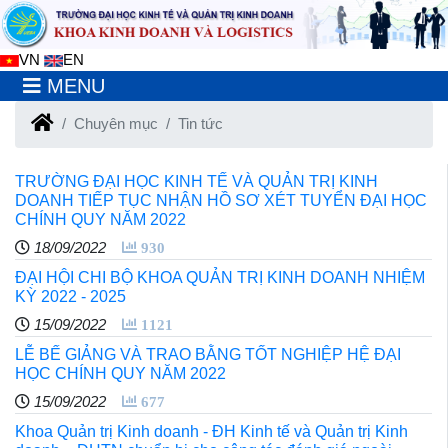
VN
EN
MENU
Chuyên mục
Tin tức
TRƯỜNG ĐẠI HỌC KINH TẾ VÀ QUẢN TRỊ KINH
DOANH TIẾP TỤC NHẬN HỒ SƠ XÉT TUYỂN ĐẠI HỌC
CHÍNH QUY NĂM 2022
18/09/2022
930
ĐẠI HỘI CHI BỘ KHOA QUẢN TRỊ KINH DOANH NHIỆM
KỲ 2022 - 2025
15/09/2022
1121
LỄ BẾ GIẢNG VÀ TRAO BẰNG TỐT NGHIỆP HỆ ĐẠI
HỌC CHÍNH QUY NĂM 2022
15/09/2022
677
Khoa Quản trị Kinh doanh - ĐH Kinh tế và Quản trị Kinh