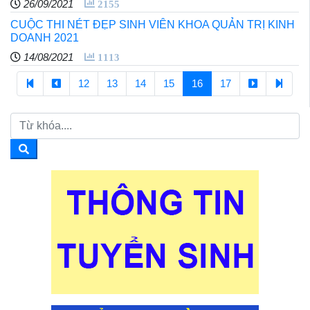
26/09/2021
2155
CUỘC THI NÉT ĐẸP SINH VIÊN KHOA QUẢN TRỊ KINH
DOANH 2021
14/08/2021
1113
12
13
14
15
16
17