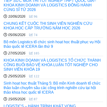
TIẾP SỨC MÙA THI TỐT NGHIỆP THPT QUỐC GIA–
KHOA KINH DOANH VÀ LOGISTICS ĐỒNG HÀNH
CÙNG SĨ TỬ 2026
10/06/2026
96
CHUNG KẾT CUỘC THI SINH VIÊN NGHIÊN CỨU
KHOA HỌC CẤP TRƯỜNG NĂM HỌC 2026
05/06/2026
74
Bộ môn Logistics tổ chức sinh hoạt học thuật phục vụ Hội
thảo quốc tế ICERA lần thứ 9
27/05/2026
105
KHOA KINH DOANH VÀ LOGISTICS TỔ CHỨC THÀNH
CÔNG BUỔI BẢO VỆ KHÓA LUẬN TỐT NGHIỆP CHO
SINH VIÊN KHÓA 19
25/05/2026
122
Sinh hoạt học thuật Tháng 5: Bộ môn Kinh doanh tổ chức
thảo luận chuyên sâu các công trình nghiên cứu tại hội
thảo khoa học quốc tế ICERA
15/05/2026
87
LOGISTICS – HÀNH TRÌNH KHÁT VỌNG