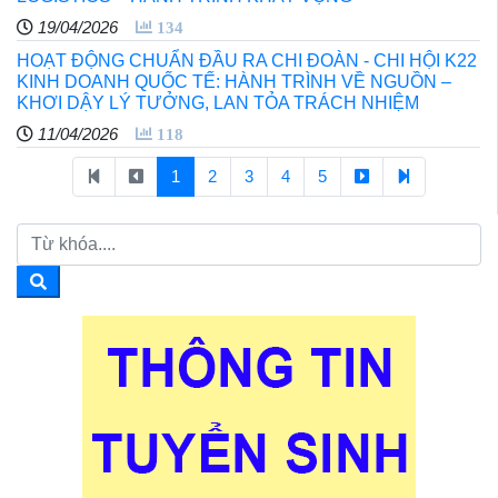
19/04/2026
134
HOẠT ĐỘNG CHUẨN ĐẦU RA CHI ĐOÀN - CHI HỘI K22
KINH DOANH QUỐC TẾ: HÀNH TRÌNH VỀ NGUỒN –
KHƠI DẬY LÝ TƯỞNG, LAN TỎA TRÁCH NHIỆM
11/04/2026
118
1
2
3
4
5