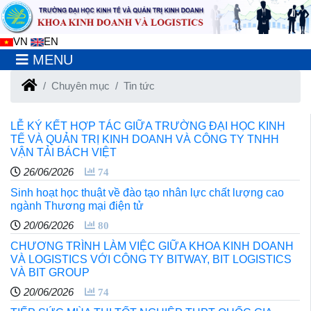
VN
EN
MENU
Chuyên mục
Tin tức
LỄ KÝ KẾT HỢP TÁC GIỮA TRƯỜNG ĐẠI HỌC KINH
TẾ VÀ QUẢN TRỊ KINH DOANH VÀ CÔNG TY TNHH
VẬN TẢI BÁCH VIỆT
26/06/2026
74
Sinh hoạt học thuật về đào tạo nhân lực chất lượng cao
ngành Thương mại điện tử
20/06/2026
80
CHƯƠNG TRÌNH LÀM VIỆC GIỮA KHOA KINH DOANH
VÀ LOGISTICS VỚI CÔNG TY BITWAY, BIT LOGISTICS
VÀ BIT GROUP
20/06/2026
74