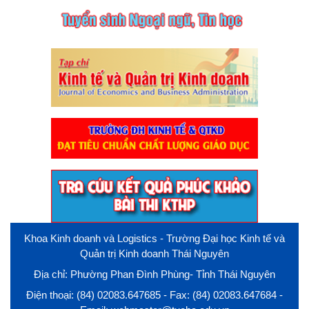
Khoa Kinh doanh và Logistics - Trường Đại học Kinh tế và
Quản trị Kinh doanh Thái Nguyên
Địa chỉ: Phường Phan Đình Phùng- Tỉnh Thái Nguyên
Điện thoại: (84) 02083.647685 - Fax: (84) 02083.647684 -