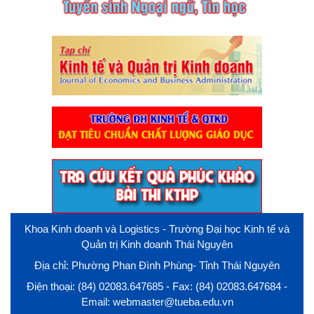
Khoa Kinh doanh và Logistics - Trường Đại học Kinh tế và
Quản trị Kinh doanh Thái Nguyên
Địa chỉ: Phường Phan Đình Phùng- Tỉnh Thái Nguyên
Điện thoại: (84) 02083.647685 - Fax: (84) 02083.647684 -
Email: webmaster@tueba.edu.vn