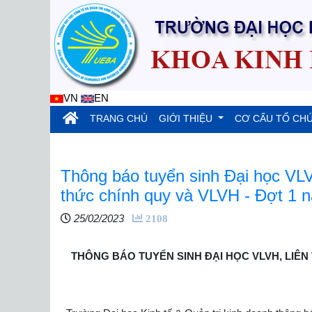
VN
EN
(current)
TRANG CHỦ
GIỚI THIỆU
CƠ CẤU TỔ CH
Thông báo tuyển sinh Đại học VLVH
thức chính quy và VLVH - Đợt 1 
25/02/2023
2108
THÔNG BÁO TUYỂN SINH ĐẠI HỌC VLVH, LIÊN