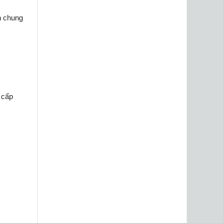
nh chung
 cấp