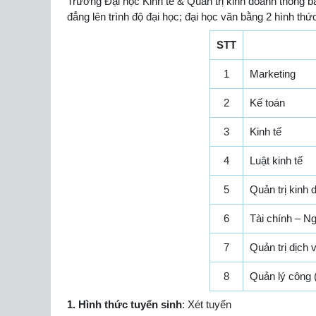
Trường Đại học Kinh tế & Quản trị kinh doanh thông bá
đẳng lên trình độ đại học; đại học văn bằng 2 hình t
STT
1
Marketing
2
Kế toán
3
Kinh tế
4
Luật kinh tế
5
Quản trị kinh 
6
Tài chính – N
7
Quản trị dịch 
8
Quản lý công (
1. Hình thức tuyển sinh
: Xét tuyển