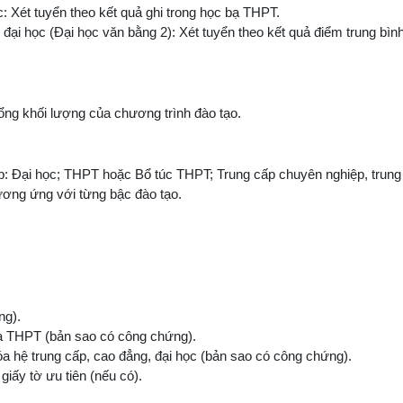
c: Xét tuyển theo kết quả ghi trong học bạ THPT.
ộ đại học (Đại học văn bằng 2): Xét tuyển theo kết quả điểm trung bì
tổng khối lượng của chương trình đào tạo.
iệp: Đại học; THPT hoặc Bổ túc THPT; Trung cấp chuyên nghiệp, trung
ơng ứng với từng bậc đào tạo.
ng).
ạ THPT (bản sao có công chứng).
óa hệ trung cấp, cao đẳng, đại học (bản sao có công chứng).
iấy tờ ưu tiên (nếu có).