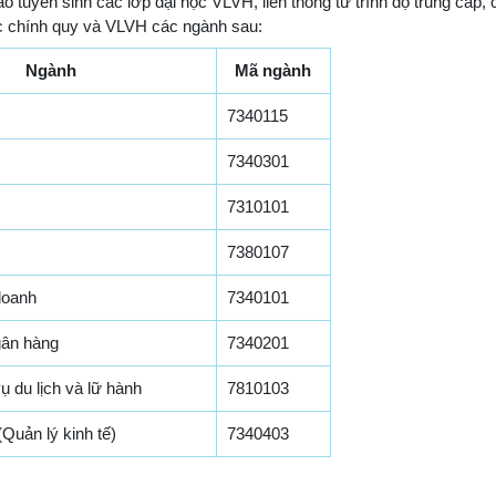
o tuyển sinh các lớp đại học VLVH, liên thông từ trình độ trung cấp, 
hức chính quy và VLVH các ngành sau:
Ngành
Mã ngành
7340115
7340301
7310101
7380107
doanh
7340101
gân hàng
7340201
vụ du lịch và lữ hành
7810103
Quản lý kinh tế)
7340403