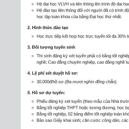
Hệ đại học VLVH và liên thông lên trình độ đại họ
Hệ đào tạo liên thông đối với người đã có trình đ
học tập toàn khóa của bằng Đại học thứ nhất.
2.
Hình thức đào tạo
Học trực tiếp kết hợp học trực tuyến tối đa 30% 
3. Đối tượng tuyển sinh
Thí sinh đăng ký xét tuyển phải có bằng tốt ngh
nghề; Cao đẳng chuyên nghiệp, cao đẳng nghề tư
4. Lệ phí xét duyệt hồ sơ
:
30.000đ/hồ sơ
(Ba mươi nghìn đồng chẵn).
5.
Hồ sơ dự tuyển:
Phiếu đăng ký xét tuyển (theo mẫu của Nhà trườ
Bằng tốt nghiệp THPT hoặc tương đương, học b
Bằng tốt nghiệp, 02 bảng điểm tốt nghiệp toàn kh
Bản sao Giấy khai sinh; căn cước công dân, các g