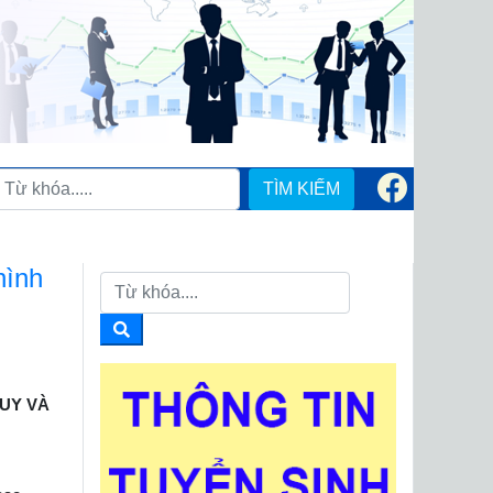
TÌM KIẾM
hình
QUY VÀ