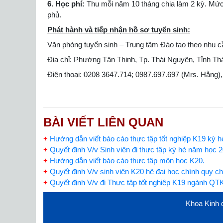
6. Học phí:
Thu mỗi năm 10 tháng chia làm 2 kỳ. Mức
phủ.
Phát hành và tiếp nhận hồ sơ tuyển sinh:
Văn phòng tuyển sinh – Trung tâm Đào tạo theo nhu cầ
Địa chỉ: Phường Tân Thịnh, Tp. Thái Nguyên, Tỉnh Th
Điện thoại: 0208 3647.714; 0987.697.697 (Mrs. Hằng)
BÀI VIẾT LIÊN QUAN
+
Hướng dẫn viết báo cáo thực tập tốt nghiệp K19 kỳ 
+
Quyết định V/v Sinh viên đi thực tập kỳ hè năm học 
+
Hướng dẫn viết báo cáo thực tập môn học K20.
+
Quyết định V/v sinh viên K20 hệ đại học chính quy 
+
Quyết định V/v đi Thực tập tốt nghiệp K19 ngành Q
Khoa Kinh d