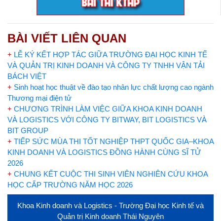
BÀI VIẾT LIÊN QUAN
+
LỄ KÝ KẾT HỢP TÁC GIỮA TRƯỜNG ĐẠI HỌC KINH TẾ
VÀ QUẢN TRỊ KINH DOANH VÀ CÔNG TY TNHH VẬN TẢI
BÁCH VIỆT
+
Sinh hoạt học thuật về đào tạo nhân lực chất lượng cao ngành
Thương mại điện tử
+
CHƯƠNG TRÌNH LÀM VIỆC GIỮA KHOA KINH DOANH
VÀ LOGISTICS VỚI CÔNG TY BITWAY, BIT LOGISTICS VÀ
BIT GROUP
+
TIẾP SỨC MÙA THI TỐT NGHIỆP THPT QUỐC GIA–KHOA
KINH DOANH VÀ LOGISTICS ĐỒNG HÀNH CÙNG SĨ TỬ
2026
+
CHUNG KẾT CUỘC THI SINH VIÊN NGHIÊN CỨU KHOA
HỌC CẤP TRƯỜNG NĂM HỌC 2026
Khoa Kinh doanh và Logistics - Trường Đại học Kinh tế và
Quản trị Kinh doanh Thái Nguyên