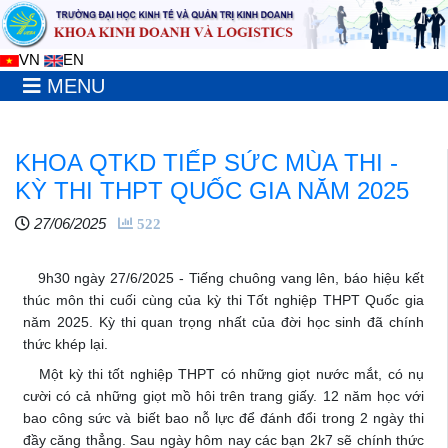
VN
EN
MENU
KHOA QTKD TIẾP SỨC MÙA THI -
KỲ THI THPT QUỐC GIA NĂM 2025
27/06/2025
522
9h30 ngày 27/6/2025 - Tiếng chuông vang lên, báo hiệu kết
thúc môn thi cuối cùng của kỳ thi Tốt nghiệp THPT Quốc gia
năm 2025. Kỳ thi quan trọng nhất của đời học sinh đã chính
thức khép lại.
Một kỳ thi tốt nghiệp THPT có những giọt nước mắt, có nụ
cười có cả những giọt mồ hôi trên trang giấy. 12 năm học với
bao công sức và biết bao nỗ lực để đánh đổi trong 2 ngày thi
đầy căng thẳng. Sau ngày hôm nay các bạn 2k7 sẽ chính thức