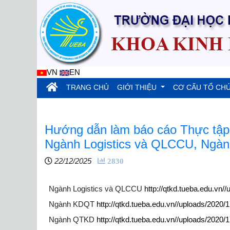
VN
EN
(current)
TRANG CHỦ
GIỚI THIỆU
CƠ CẤU TỔ CH
Hướng dẫn làm báo cáo Thực tập
Ngành Logistics và QLCCU, Ngành
22/12/2025
2830
Ngành Logistics và QLCCU
http://qtkd.tueba.edu.vn
Ngành KDQT
http://qtkd.tueba.edu.vn//uploads/2020
Ngành QTKD
http://qtkd.tueba.edu.vn//uploads/2020