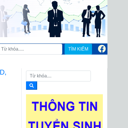
TÌM KIẾM
D,