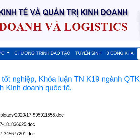
ỨC
CHƯƠNG TRÌNH ĐÀO TẠO
TUYỂN SINH
3 CÔNG KHAI
 tốt nghiệp, Khóa luận TN K19 ngành QTK
 Kinh doanh quốc tế.
//uploads/2020/17-995911555.doc
/17-181836625.doc
/17-345677201.doc