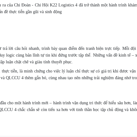
 ra của Chi Đoàn - Chi Hội K22 Logistics 4 đã trở thành một hành trình khám
 đề thực tiễn gần gũi và sinh động
trả lời câu hỏi nhanh, trình bày quan điểm đến tranh biện trực tiếp. Mỗi đội
uy logic cùng bản lĩnh tự tin khi đứng trước tập thể. Những vấn đề kinh tế – 
ập luận chặt chẽ và giàu tính thuyết phục.
 thực tiễn, là minh chứng cho việc lý luận chỉ thực sự có giá trị khi được vậ
ics và QLCCU 4 thêm gắn bó, cùng nhau tạo nên những trải nghiệm đáng nhớ tr
ầu cho một hành trình mới – hành trình vận dụng tri thức để hiểu sâu hơn, là
à QLCCU 4 chắc chắn sẽ còn tiến xa hơn với tinh thần học tập chủ động và kh