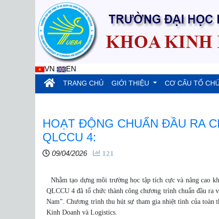
VN
EN
(current)
TRANG CHỦ
GIỚI THIỆU
CƠ CẤU TỔ CH
HOẠT ĐỘNG CHUẨN ĐẦU RA CHI
QLCCU 4:
09/04/2026
121
Nhằm tạo dựng môi trường học tập tích cực và nâng cao khả
QLCCU 4 đã tổ chức thành công chương trình chuẩn đầu ra với 
Nam”. Chương trình thu hút sự tham gia nhiệt tình của toàn t
Kinh Doanh và Logistics.