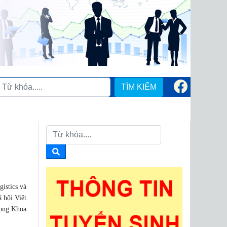
TÌM KIẾM
istics và
 hội Việt
rong Khoa