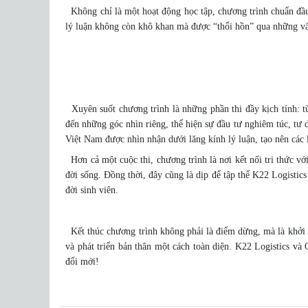
Không chỉ là một hoạt động học tập, chương trình chuẩn đầu
lý luận không còn khô khan mà được “thổi hồn” qua những vấn
Xuyên suốt chương trình là những phần thi đầy kịch tính: từ 
đến những góc nhìn riêng, thể hiện sự đầu tư nghiêm túc, tư d
Việt Nam được nhìn nhận dưới lăng kính lý luận, tạo nên các l
Hơn cả một cuộc thi, chương trình là nơi kết nối tri thức với
đời sống. Đồng thời, đây cũng là dịp để tập thể K22 Logist
đời sinh viên.
Kết thúc chương trình không phải là điểm dừng, mà là khởi đ
và phát triển bản thân một cách toàn diện. K22 Logistics v
đổi mới!