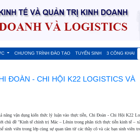
ỨC
CHƯƠNG TRÌNH ĐÀO TẠO
TUYỂN SINH
3 CÔNG KHAI
 ĐOÀN - CHI HỘI K22 LOGISTICS VÀ
 năng vận dụng kiến thức lý luận vào thực tiễn, Chi Đoàn - Chi Hội K22 Log
chủ đề “Kinh tế chính trị Mác – Lênin trong phân tích thực tiễn kinh tế – xã
hể sinh viên trong lớp cùng sự quan tâm từ các thầy cô và các bạn sinh viên t