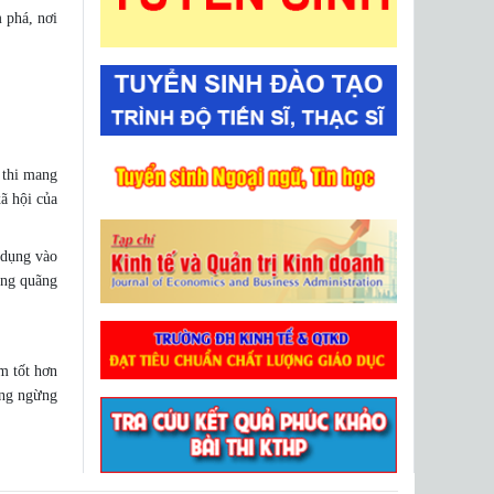
 phá, nơi
 thi mang
xã hội của
n dụng vào
ong quãng
m tốt hơn
ông ngừng