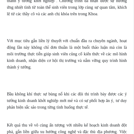
thành ý tưởng khởi nghiệp”. Chương trình đã nhận được sự hưởng
ứng nhiệt tình từ toàn thể sinh viên trong lớp cùng sự quan tâm, khích
lệ từ các thầy cô và các anh chị khóa trên trong Khoa.
Với mục tiêu gắn liền lý thuyết với chuẩn đầu ra chuyên ngành, hoạt
động lần này không chỉ đơn thuần là một buổi thảo luận mà còn là
môi trường thực tiễn giúp sinh viên củng cố kiến thức về các mô hình
kinh doanh, nhận diện cơ hội thị trường và nắm vững quy trình hình
thành ý tưởng.
Bầu không khí thực sự bùng nổ khi các đội thi trình bày được các ý
tưởng kinh doanh khởi nghiệp mới mẻ và có sự phối hợp ăn ý, tư duy
phản biện sắc sảo trong từng tình huống thực tế.
Kết quả thu về vô cùng ấn tượng với nhiều kế hoạch kinh doanh đột
phá, gắn liền giữa xu hướng công nghệ và đặc thù địa phương. Việc