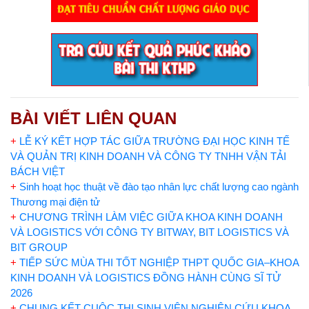
BÀI VIẾT LIÊN QUAN
+
LỄ KÝ KẾT HỢP TÁC GIỮA TRƯỜNG ĐẠI HỌC KINH TẾ
VÀ QUẢN TRỊ KINH DOANH VÀ CÔNG TY TNHH VẬN TẢI
BÁCH VIỆT
+
Sinh hoạt học thuật về đào tạo nhân lực chất lượng cao ngành
Thương mại điện tử
+
CHƯƠNG TRÌNH LÀM VIỆC GIỮA KHOA KINH DOANH
VÀ LOGISTICS VỚI CÔNG TY BITWAY, BIT LOGISTICS VÀ
BIT GROUP
+
TIẾP SỨC MÙA THI TỐT NGHIỆP THPT QUỐC GIA–KHOA
KINH DOANH VÀ LOGISTICS ĐỒNG HÀNH CÙNG SĨ TỬ
2026
+
CHUNG KẾT CUỘC THI SINH VIÊN NGHIÊN CỨU KHOA