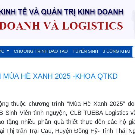
ỨC
CHƯƠNG TRÌNH ĐÀO TẠO
TUYỂN SINH
3 CÔNG KHAI
 MÙA HÈ XANH 2025 -KHOA QTKD
g thuộc chương trình “Mùa Hè Xanh 2025” do
B Sinh Viên tình nguyện, CLB TUEBA Logistics 
ao tặng nhiều phần quà thiết thực đến các hộ gi
ại Thị trấn Trại Cau, Huyện Đồng Hỷ- Tỉnh Thái N