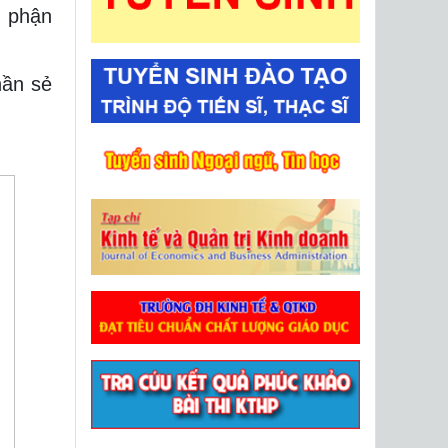
 phận
hần sẻ