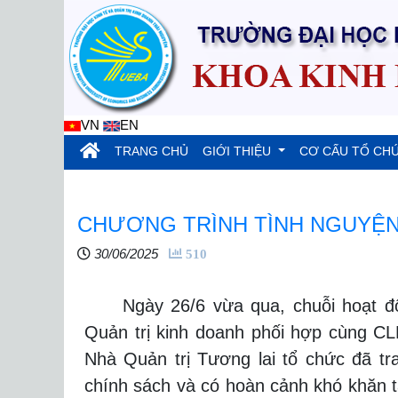
VN
EN
(current)
TRANG CHỦ
GIỚI THIỆU
CƠ CẤU TỔ CH
CHƯƠNG TRÌNH TÌNH NGUYỆN
30/06/2025
510
Ngày 26/6 vừa qua, chuỗi hoạt độn
Quản trị kinh doanh phối hợp cùng CL
Nhà Quản trị Tương lai tổ chức đã tr
chính sách và có hoàn cảnh khó khăn t