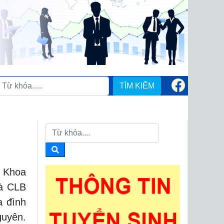
TÌM KIẾM
 Khoa
và CLB
a đình
guyên.